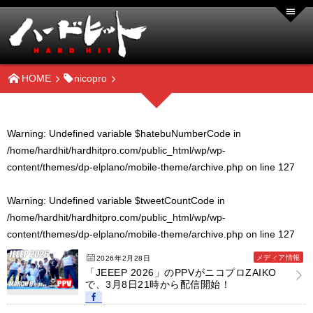
HOME
nicopro
Warning
: Undefined variable $hatebuNumberCode in
/home/hardhit/hardhitpro.com/public_html/wp/wp-
content/themes/dp-elplano/mobile-theme/archive.php
on line
127
Warning
: Undefined variable $tweetCountCode in
/home/hardhit/hardhitpro.com/public_html/wp/wp-
content/themes/dp-elplano/mobile-theme/archive.php
on line
127
メディア情報
2026年2月28日
「JEEEP 2026」のPPVがニコプロZAIKO
で、3月8日21時から配信開始！