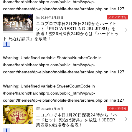
/home/hardhit/hardhitpro.com/public_html/wp/wp-
content/themes/dp-elplano/mobile-theme/archive.php
on line
127
メディア情報
2024年2月25日
ニコプロで本日2月25日21時からハードヒ
ット『PRO WRESTLING JIU-JITSU』を
放送！翌26日深夜24時からは『ハードヒッ
ト 死なば諸共』を放送！
Warning
: Undefined variable $hatebuNumberCode in
/home/hardhit/hardhitpro.com/public_html/wp/wp-
content/themes/dp-elplano/mobile-theme/archive.php
on line
127
Warning
: Undefined variable $tweetCountCode in
/home/hardhit/hardhitpro.com/public_html/wp/wp-
content/themes/dp-elplano/mobile-theme/archive.php
on line
127
メディア情報
2024年1月20日
ニコプロで本日1月20日深夜24時から『ハ
ードヒット 死なば諸共』を放送！JEEEP
第四章の出場者を発表！