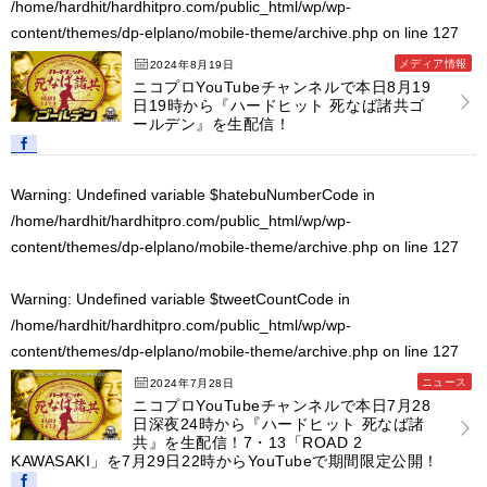
/home/hardhit/hardhitpro.com/public_html/wp/wp-
content/themes/dp-elplano/mobile-theme/archive.php
on line
127
メディア情報
2024年8月19日
ニコプロYouTubeチャンネルで本日8月19
日19時から『ハードヒット 死なば諸共ゴ
ールデン』を生配信！
Warning
: Undefined variable $hatebuNumberCode in
/home/hardhit/hardhitpro.com/public_html/wp/wp-
content/themes/dp-elplano/mobile-theme/archive.php
on line
127
Warning
: Undefined variable $tweetCountCode in
/home/hardhit/hardhitpro.com/public_html/wp/wp-
content/themes/dp-elplano/mobile-theme/archive.php
on line
127
ニュース
2024年7月28日
ニコプロYouTubeチャンネルで本日7月28
日深夜24時から『ハードヒット 死なば諸
共』を生配信！7・13「ROAD 2
KAWASAKI」を7月29日22時からYouTubeで期間限定公開！