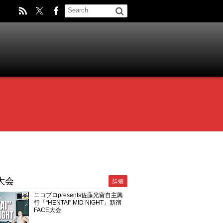
大会
詳細
ニコプロpresents佐藤光留自主興
行「“HENTAI” MID NIGHT」新宿
FACE大会