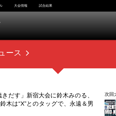
ル
大会情報
試合結果
ュース
次回
に蠢きだす」新宿大会に鈴木みのる、
鈴木は“X”とのタッグで、永遠＆男