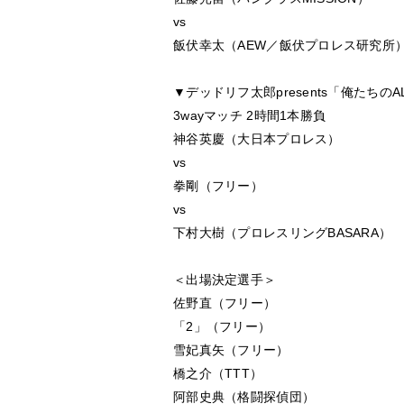
vs
飯伏幸太（AEW／飯伏プロレス研究所
▼デッドリフ太郎presents「俺たちのALL
3wayマッチ 2時間1本勝負
神谷英慶（大日本プロレス）
vs
拳剛（フリー）
vs
下村大樹（プロレスリングBASARA）
＜出場決定選手＞
佐野直（フリー）
「2」（フリー）
雪妃真矢（フリー）
橋之介（TTT）
阿部史典（格闘探偵団）