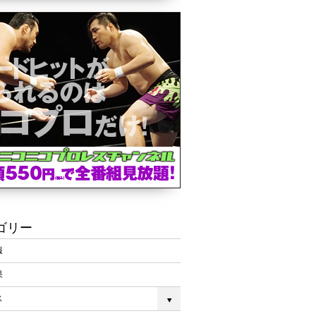
ゴリー
報
果
ス