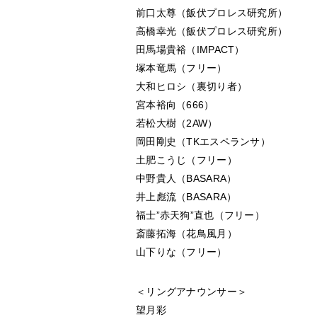
前口太尊（飯伏プロレス研究所）
高橋幸光（飯伏プロレス研究所）
田馬場貴裕（IMPACT）
塚本竜馬（フリー）
大和ヒロシ（裏切り者）
宮本裕向（666）
若松大樹（2AW）
岡田剛史（TKエスペランサ）
土肥こうじ（フリー）
中野貴人（BASARA）
井上彪流（BASARA）
福士”赤天狗”直也（フリー）
斎藤拓海（花鳥風月）
山下りな（フリー）
＜リングアナウンサー＞
望月彩