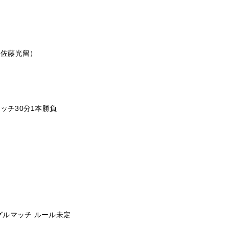
・佐藤光留）
マッチ30分1本勝負
ングルマッチ ルール未定