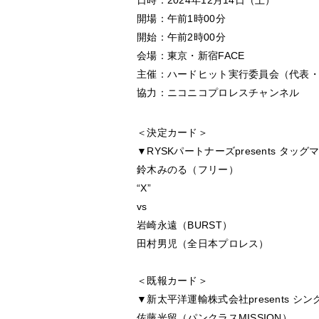
日時：2024年12月14日（土）
開場：午前1時00分
開始：午前2時00分
会場：東京・新宿FACE
主催：ハードヒット実行委員会（代表
協力：ニコニコプロレスチャンネル
＜決定カード＞
▼RYSKパートナーズpresents タッグ
鈴木みのる（フリー）
“X”
vs
岩崎永遠（BURST）
田村男児（全日本プロレス）
＜既報カード＞
▼新太平洋運輸株式会社presents シ
佐藤光留（パンクラスMISSION）