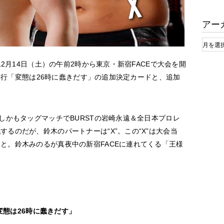
アー
12月14日（土）の午前2時から東京・新宿FACEで大会を開
自主興行「変態は26時に蠢きだす」の追加決定カードと、追加
しかもタッグマッチでBURSTの岩崎永遠＆全日本プロレ
るのだが、鈴木のパートナーは“X”。この“X”は大会当
と。鈴木みのるが真夜中の新宿FACEに連れてくる「王様
「変態は26時に蠢きだす」