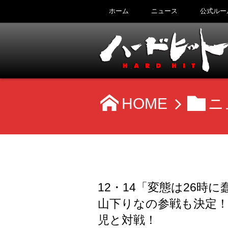
ホーム
ニュース
公式ルー
HOME
ニ
12・14「変態は26時
山下りなの参戦も決定！
児と対戦！