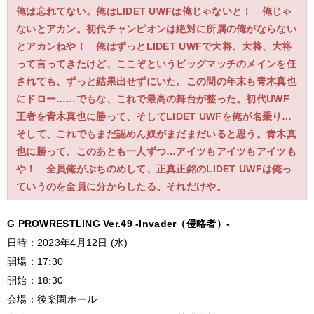
俺は忘れてない。俺はLIDET UWFは俺じゃないと！ 俺じゃ
ないとアカン。初代チャンピオンは絶対に所属の俺がならない
とアカンねや！ 俺はずっとLIDET UWFで大将、大将、大将
って言ってきたけど、ここぞというビッグマッチのメインを任
されても、ずっと結果出せずにいた。この間の年末も青木真也
にドロー……でもな、これで最高の舞台が整った。初代UWF
王者を青木真也に勝って、そしてLIDET UWFを俺が名乗り…
そして、これでもまだ認めん奴がまだまだいると思う。青木真
也に勝って、このあとも一人ずつ…アイツもアイツもアイツも
や！ 全員俺がぶちのめして、正真正銘のLIDET UWFは俺っ
ていうのを全員に分からしたる。それだけや。
G PROWRESTLING Ver.49 -Invader（侵略者）-
日時：2023年4月12日 (水)
開場：17:30
開始：18:30
会場：後楽園ホール