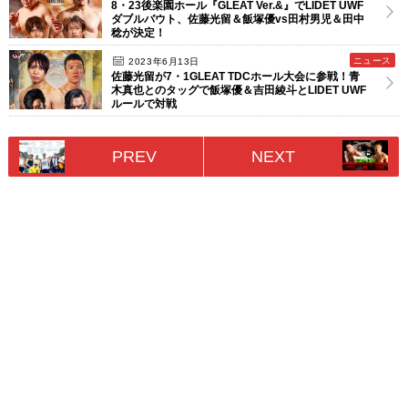
8・23後楽園ホール『GLEAT Ver.&』でLIDET UWF
ダブルバウト、佐藤光留＆飯塚優vs田村男児＆田中
稔が決定！
ニュース
2023年6月13日
佐藤光留が7・1GLEAT TDCホール大会に参戦！青
木真也とのタッグで飯塚優＆吉田綾斗とLIDET UWF
ルールで対戦
PREV
NEXT