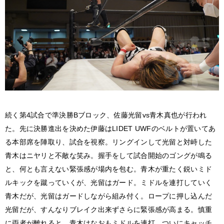
続く第4試合で準決勝Bブロック、佐藤光留vs青木真也が行われ
た。先に決勝進出を決めた伊藤はLIDET UWFのベルトが置いてあ
る本部席を陣取り、試合を視察。リングインして光留と対峙した
青木はニヤリと不敵な笑み。握手をして試合開始のゴングが鳴る
と、何とも言えない緊張感が場内を包む。青木が重たく鋭いミド
ルキックを蹴っていくが、光留はガード。ミドルを連打していく
青木だが、光留はガードしながら組み付く。ロープに押し込んだ
光留だが、すんなりブレイク出来ずさらに緊張感が高まる。慎重
に両者が離れると、青木はなおもミドルを連打。ついにキャッチ