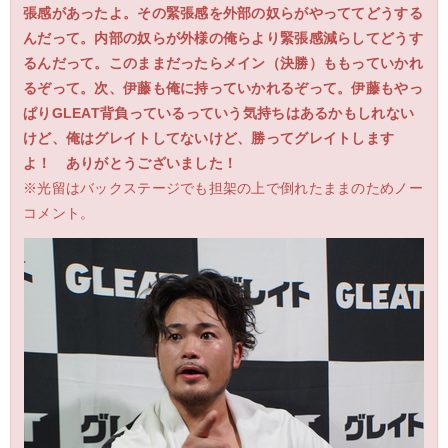
張感があったよ。その緊張感を外部の奴らがやっててどうする
んだって。内部の奴らが外様の俺らより緊張感減らしてどうす
るんだって。このままだったらメイン（決勝）ももっていかれ
るぞって。次、伊藤も俺に持っていかれるぞって。伊藤もやっ
ぱりGLEAT背負っているっていう気持ちはあるかもしれない
けど、俺はグレイトしてないけど、勝ってグレイトします
よ！ ありがとうございました！
※光留はバックステージでも担架の上で倒れたままのためノー
コメント。