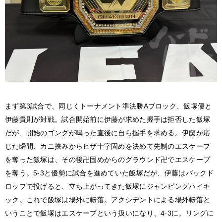
まず第3試合で、同じくトーナメント準決勝Aブロック、飯塚優と
伊藤貴則が対戦。試合開始前に伊藤が求めた握手は拒否した飯塚
だが、開始のゴングが鳴った直後に自ら握手を求める。伊藤が応
じた瞬間、カニ挟みからヒザ十字固めを決めて先制のエスケープ
を奪った飯塚は、その後卍固めからのグラウンド卍でエスケープ
を奪う。5-3と優勢に試合を進めていた飯塚だが、伊藤はバックド
ロップで投げると、立ち上がってきた飯塚にジャンピングハイキ
ック。これで飯塚は場外に転落。アクシデントによる場外転落と
いうことで飯塚はエスケープという扱いになり、4-3に。リングに