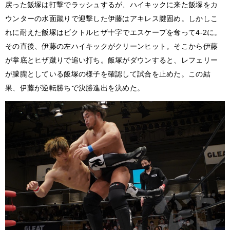
戻った飯塚は打撃でラッシュするが、ハイキックに来た飯塚をカ
ウンターの水面蹴りで迎撃した伊藤はアキレス腱固め。しかしこ
れに耐えた飯塚はビクトルヒザ十字でエスケープを奪って4-2に。
その直後、伊藤の左ハイキックがクリーンヒット。そこから伊藤
が掌底とヒザ蹴りで追い打ち。飯塚がダウンすると、レフェリー
が朦朧としている飯塚の様子を確認して試合を止めた。この結
果、伊藤が逆転勝ちで決勝進出を決めた。