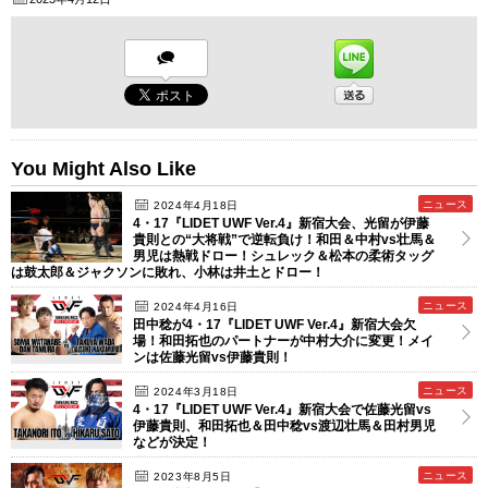
You Might Also Like
ニュース
2024年4月18日
4・17『LIDET UWF Ver.4』新宿大会、光留が伊藤
貴則との“大将戦”で逆転負け！和田＆中村vs壮馬＆
男児は熱戦ドロー！シュレック＆松本の柔術タッグ
は鼓太郎＆ジャクソンに敗れ、小林は井土とドロー！
ニュース
2024年4月16日
田中稔が4・17『LIDET UWF Ver.4』新宿大会欠
場！和田拓也のパートナーが中村大介に変更！メイ
ンは佐藤光留vs伊藤貴則！
ニュース
2024年3月18日
4・17『LIDET UWF Ver.4』新宿大会で佐藤光留vs
伊藤貴則、和田拓也＆田中稔vs渡辺壮馬＆田村男児
などが決定！
ニュース
2023年8月5日