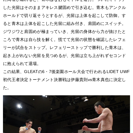
した光留はそのままアキレス腱固めで引き込む。青木もアンクル
ホールドで切り返そうとするが、光留は上体を起こして防御。す
ると青木は上体を起こした光留に組み付き、肩固めにスイッチ。
ジワジワと肩固めが極まっていき、光留の身体から力が抜けたと
ころで青木は自ら技を解く。慌てて光留の状態を確認したレフェ
リーが試合をストップ。レフェリーストップで勝利した青木は、
起き上がれない光留を見つめるが、光留は立ち上がれずセコンド
に抱えられて退場。
この結果、GLEATの6・7後楽園ホール大会で行われるLIDET UWF
初代王者決定トーナメント決勝戦は伊藤貴則vs青木真也に決定し
た。