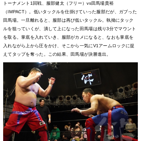
トーナメント1回戦、服部健太（フリー）vs田馬場貴裕
（IMPACT）。低いタックルを仕掛けていった服部だが、ガブった
田馬場。一旦離れると、服部は再び低いタックル。執拗にタック
ルを狙っていくが、潰して上になった田馬場は残り3分でマウント
を取る。掌底を入れていき、服部がカメになると、なおも掌底を
入れながら上から圧をかけ、そこから一気にV1アームロックに捉
えてタップを奪った。この結果、田馬場が決勝進出。