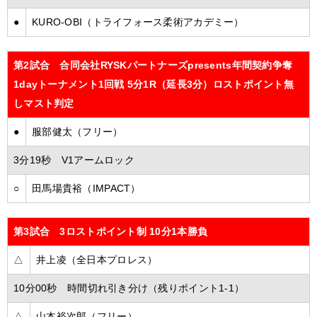
●
KURO-OBI（トライフォース柔術アカデミー）
第2試合 合同会社RYSKパートナーズpresents年間契約争奪
1dayトーナメント1回戦 5分1R（延長3分）ロストポイント無
しマスト判定
●
服部健太（フリー）
3分19秒 V1アームロック
○
田馬場貴裕（IMPACT）
第3試合 3ロストポイント制 10分1本勝負
△
井上凌（全日本プロレス）
10分00秒 時間切れ引き分け（残りポイント1-1）
△
山本裕次郎（フリー）