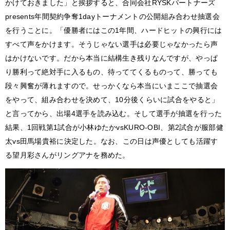
かけておきました」と挨拶すると、合同会社RYSKパートナーズ
presents年間契約争奪1dayトーナメントの公開組み合わせ抽選会
を行うことに。「優勝者にはこの1年間、ハードヒットの興行には
すべて声をかけます。そうじゃない選手は必要じゃなかったら声
はかけないです。だから本当に結構生き残りなんですが、やっぱ
り勝利って絶対手に入るもの、待っててくるものって、勝っても
段々興奮が薄れますので。せっかくなら本当にいまここで抽選会
をやって、組み合わせを決めて、10分後くらいに試合をやると」
と言ってから、出場4選手を読み込む。そして選手が抽選を行った
結果、1回戦第1試合が小林ゆたかvsKURO-OBI、第2試合が服部健
太vs田馬場貴裕に決定した。なお、この日は声優としても活躍す
る望月彩さんがリングアナを務めた。