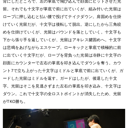
背にしたところで、左の掌底で飛び込んで顔面にヒットさせた光
留。それでも十文字が掌底で前に出ていくが、組み付いた光留は
ロープに押し込むと払い腰で投げてテイクダウン。肩固めを仕掛
けていく光留だが、十文字は後転して脱出。逆にしたから三角絞
めを仕掛けていくが、光留はパウンドを落としていく。十文字も
下から張り手を返していくが、光留はアキレス腱固めへ。十文字
は悲鳴をあげながらエスケープ。ローキックと掌底で積極的に前
に出ていく十文字だが、ロープを背負った光留は冷静に十文字の
顔面にカウンターで左右の掌底を叩き込んでダウンを奪う。カウ
ント7で立ち上がった十文字はミドルと掌底で前に出ていくが、ガ
ードした光留はミドルを返す。ガードはしたが、後退した十文
字。光留はそこを見逃さずまた左右の掌底を叩き込み、十文字は
ダウン。これで十文字の全ロストポイントが消失したため、光留
がTKO勝ち。