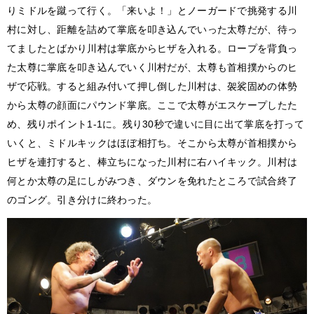
りミドルを蹴って行く。「来いよ！」とノーガードで挑発する川
村に対し、距離を詰めて掌底を叩き込んでいった太尊だが、待っ
てましたとばかり川村は掌底からヒザを入れる。ロープを背負っ
た太尊に掌底を叩き込んでいく川村だが、太尊も首相撲からのヒ
ザで応戦。すると組み付いて押し倒した川村は、袈裟固めの体勢
から太尊の顔面にパウンド掌底。ここで太尊がエスケープしたた
め、残りポイント1-1に。残り30秒で違いに目に出て掌底を打って
いくと、ミドルキックはほぼ相打ち。そこから太尊が首相撲から
ヒザを連打すると、棒立ちになった川村に右ハイキック。川村は
何とか太尊の足にしがみつき、ダウンを免れたところで試合終了
のゴング。引き分けに終わった。