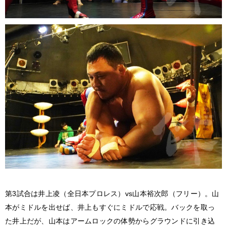
第3試合は井上凌（全日本プロレス）vs山本裕次郎（フリー）。山
本がミドルを出せば、井上もすぐにミドルで応戦。バックを取っ
た井上だが、山本はアームロックの体勢からグラウンドに引き込