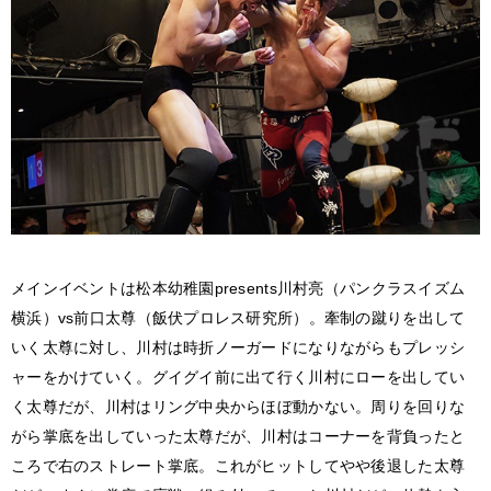
メインイベントは松本幼稚園presents川村亮（パンクラスイズム
横浜）vs前口太尊（飯伏プロレス研究所）。牽制の蹴りを出して
いく太尊に対し、川村は時折ノーガードになりながらもプレッシ
ャーをかけていく。グイグイ前に出て行く川村にローを出してい
く太尊だが、川村はリング中央からほぼ動かない。周りを回りな
がら掌底を出していった太尊だが、川村はコーナーを背負ったと
ころで右のストレート掌底。これがヒットしてやや後退した太尊