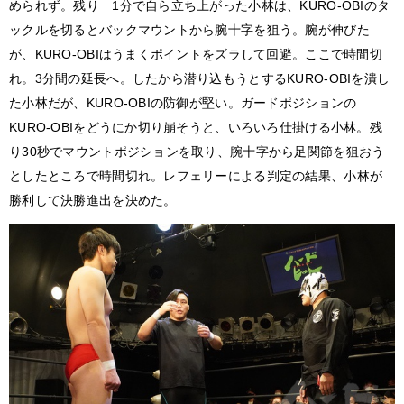
められず。残り 1分で自ら立ち上がった小林は、KURO-OBIのタ
ックルを切るとバックマウントから腕十字を狙う。腕が伸びた
が、KURO-OBIはうまくポイントをズラして回避。ここで時間切
れ。3分間の延長へ。したから潜り込もうとするKURO-OBIを潰し
た小林だが、KURO-OBIの防御が堅い。ガードポジションの
KURO-OBIをどうにか切り崩そうと、いろいろ仕掛ける小林。残
り30秒でマウントポジションを取り、腕十字から足関節を狙おう
としたところで時間切れ。レフェリーによる判定の結果、小林が
勝利して決勝進出を決めた。