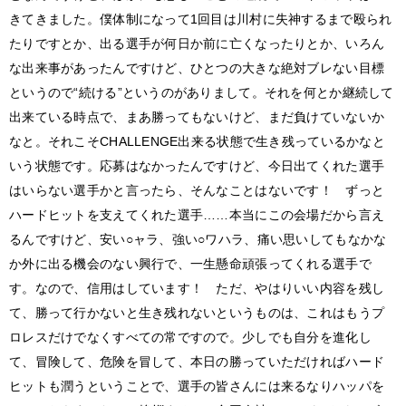
きてきました。僕体制になって1回目は川村に失神するまで殴られ
たりですとか、出る選手が何日か前に亡くなったりとか、いろん
な出来事があったんですけど、ひとつの大きな絶対ブレない目標
というので“続ける”というのがありまして。それを何とか継続して
出来ている時点で、まあ勝ってもないけど、まだ負けていないか
なと。それこそCHALLENGE出来る状態で生き残っているかなと
いう状態です。応募はなかったんですけど、今日出てくれた選手
はいらない選手かと言ったら、そんなことはないです！ ずっと
ハードヒットを支えてくれた選手……本当にこの会場だから言え
るんですけど、安い○ャラ、強い○ワハラ、痛い思いしてもなかな
か外に出る機会のない興行で、一生懸命頑張ってくれる選手で
す。なので、信用はしています！ ただ、やはりいい内容を残し
て、勝って行かないと生き残れないというものは、これはもうプ
ロレスだけでなくすべての常ですので。少しでも自分を進化し
て、冒険して、危険を冒して、本日の勝っていただければハード
ヒットも潤うということで、選手の皆さんには来るなりハッパを