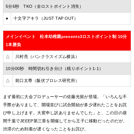
5分6秒 TKO（全ロストポイント消失）
●
十文字アキラ（JUST TAP OUT）
メインイベント 松本幼稚園presents3ロストポイント制 10分
1本勝負
△
川村亮（パンクラスイズム横浜）
10分00秒 時間切れ引き分け（残りポイント1-1）
△
前口太尊（飯伏プロレス研究所）
まず最初に大会プロデューサーの佐藤光留が登場。「いろんな不
手際がありまして、開場並びに試合開始が多少遅れたことをお詫
び申し上げます。大変申し訳ありませんでした」と、この日の昼
間千葉でJEEEP第三章を開催してから王子に移動だったのだが、
渋滞のため到着が遅くなったことをお詫び。