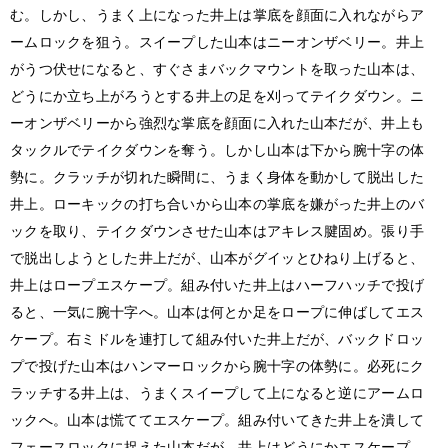
む。しかし、うまく上になった井上は掌底を顔面に入れながらア
ームロックを狙う。スイープした山本はニーオンザベリー。井上
がうつ伏せになると、すぐさまバックマウントを取った山本は、
どうにか立ち上がろうとする井上の足を刈ってテイクダウン。ニ
ーオンザベリーから強烈な掌底を顔面に入れた山本だが、井上も
タックルでテイクダウンを奪う。しかし山本は下から腕十字の体
勢に。クラッチが切れた瞬間に、うまく身体を動かして脱出した
井上。ローキックの打ち合いから山本の掌底を嫌がった井上のバ
ックを取り、テイクダウンさせた山本はアキレス腱固め。張り手
で脱出しようとした井上だが、山本がグイッとひねり上げると、
井上はロープエスケープ。組み付いた井上はハーフハッチで投げ
ると、一気に腕十字へ。山本は何とか足をロープに伸ばしてエス
ケープ。右ミドルを連打して組み付いた井上だが、バックドロッ
プで投げた山本はハンマーロックから腕十字の体勢に。必死にク
ラッチする井上は、うまくスイープして上になると逆にアームロ
ックへ。山本は慌ててエスケープ。組み付いてきた井上を潰して
フェースロックに捉えた山本だが、井上はどうにかエスケープ。