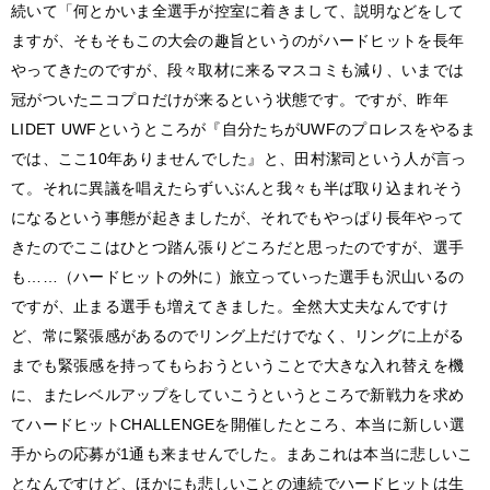
続いて「何とかいま全選手が控室に着きまして、説明などをして
ますが、そもそもこの大会の趣旨というのがハードヒットを長年
やってきたのですが、段々取材に来るマスコミも減り、いまでは
冠がついたニコプロだけが来るという状態です。ですが、昨年
LIDET UWFというところが『自分たちがUWFのプロレスをやるま
では、ここ10年ありませんでした』と、田村潔司という人が言っ
て。それに異議を唱えたらずいぶんと我々も半ば取り込まれそう
になるという事態が起きましたが、それでもやっぱり長年やって
きたのでここはひとつ踏ん張りどころだと思ったのですが、選手
も……（ハードヒットの外に）旅立っていった選手も沢山いるの
ですが、止まる選手も増えてきました。全然大丈夫なんですけ
ど、常に緊張感があるのでリング上だけでなく、リングに上がる
までも緊張感を持ってもらおうということで大きな入れ替えを機
に、またレベルアップをしていこうというところで新戦力を求め
てハードヒットCHALLENGEを開催したところ、本当に新しい選
手からの応募が1通も来ませんでした。まあこれは本当に悲しいこ
となんですけど、ほかにも悲しいことの連続でハードヒットは生