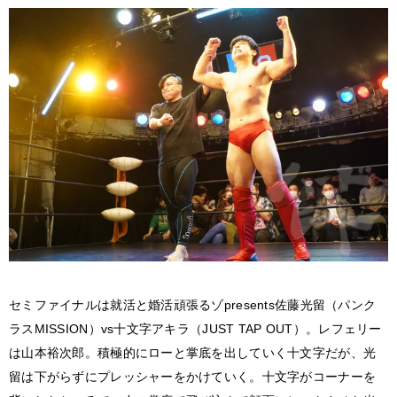
セミファイナルは就活と婚活頑張るゾpresents佐藤光留（パンク
ラスMISSION）vs十文字アキラ（JUST TAP OUT）。レフェリー
は山本裕次郎。積極的にローと掌底を出していく十文字だが、光
留は下がらずにプレッシャーをかけていく。十文字がコーナーを