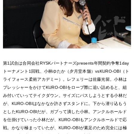
第1試合は合同会社RYSKパートナーズpresents年間契約争奪1day
トーナメント1回戦、小林ゆたか（夕月堂本舗）vsKURO-OBI（ト
ライフォース柔術アカデミー）。レフェリーは佐藤光留。小林は
プレッシャーをかけてKURO-OBIをロープ際に追い詰めると、組
み付いていってテイクダウン。サイズにパスしようとする小林だ
が、KURO-OBIはなかなか許さずスタンドに。下から潜り込もう
としたKURO-OBIだが、ガブって潰した小林。アンクルホールド
を仕掛けていった小林だが、KURO-OBIもアンクルホールドで応
戦。かなり極まっていたが、KURO-OBIが素足のため完全には極