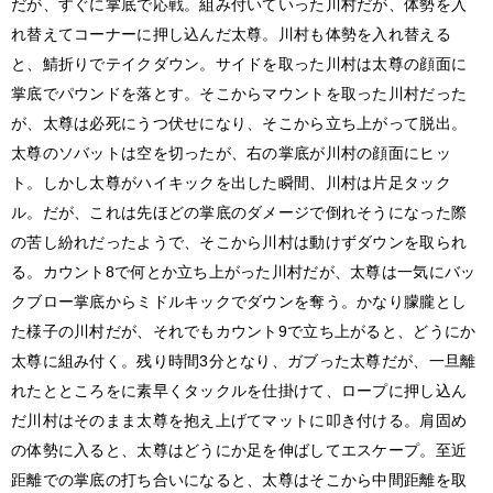
だが、すぐに掌底で応戦。組み付いていった川村だが、体勢を入
れ替えてコーナーに押し込んだ太尊。川村も体勢を入れ替える
と、鯖折りでテイクダウン。サイドを取った川村は太尊の顔面に
掌底でパウンドを落とす。そこからマウントを取った川村だった
が、太尊は必死にうつ伏せになり、そこから立ち上がって脱出。
太尊のソバットは空を切ったが、右の掌底が川村の顔面にヒッ
ト。しかし太尊がハイキックを出した瞬間、川村は片足タック
ル。だが、これは先ほどの掌底のダメージで倒れそうになった際
の苦し紛れだったようで、そこから川村は動けずダウンを取られ
る。カウント8で何とか立ち上がった川村だが、太尊は一気にバッ
クブロー掌底からミドルキックでダウンを奪う。かなり朦朧とし
た様子の川村だが、それでもカウント9で立ち上がると、どうにか
太尊に組み付く。残り時間3分となり、ガブった太尊だが、一旦離
れたとところをに素早くタックルを仕掛けて、ロープに押し込ん
だ川村はそのまま太尊を抱え上げてマットに叩き付ける。肩固め
の体勢に入ると、太尊はどうにか足を伸ばしてエスケープ。至近
距離での掌底の打ち合いになると、太尊はそこから中間距離を取