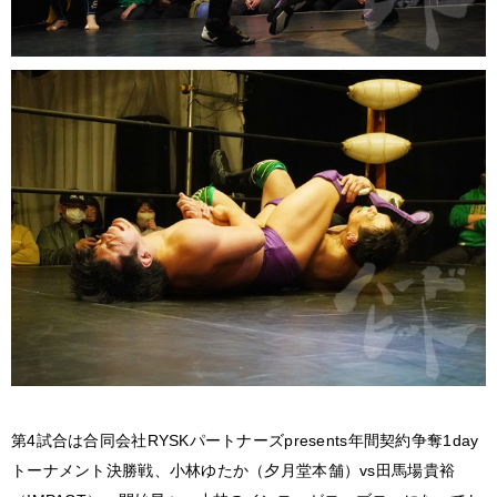
第4試合は合同会社RYSKパートナーズpresents年間契約争奪1day
トーナメント決勝戦、小林ゆたか（夕月堂本舗）vs田馬場貴裕