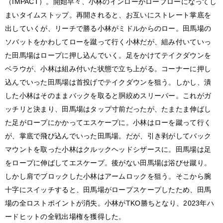
（IMPACT）。開始早々、小林のインローがローブローになってし
まいタイムストップ。再開されると、お互いにストレート掌底を
出していくが、リーチで勝る小林がミドルからのロー。田馬場の
ソバットをかわしてローを蹴って行く小林だが、組み付いていっ
た田馬場はロープに押し込んでいく。足をかけてテイクダウンを
ベラウが、小林は組み付いた状態で立ち上がる。コーナーに押し
込んでいった田馬場は首投げでテイクダウンを狙う。しかし、潰
した小林はそのままバックを取ると胴絞めスリーパー。これがガ
ッチリと決まり、田馬場はタップ寸前だったが、たまたま伸ばし
た足がロープにかかってエスケープに。小林はローを蹴って行く
が、掌底で飛び込んでいった田馬場。だが、引き剥がしてバック
マウントを取った小林はクルックヘッドシザースに。田馬場は足
をロープに伸ばしてエスケープ。後がない田馬場は浴びせ蹴り。
しかし肩でブロックした小林はアームロックを狙う。そこから腕
十字にスイッチすると、田馬場がロープスケープしたため、田馬
場の全ロストポイントが消失。小林がTKO勝ちとなり、2023年ハ
ードヒットの全戦出場権を獲得した。