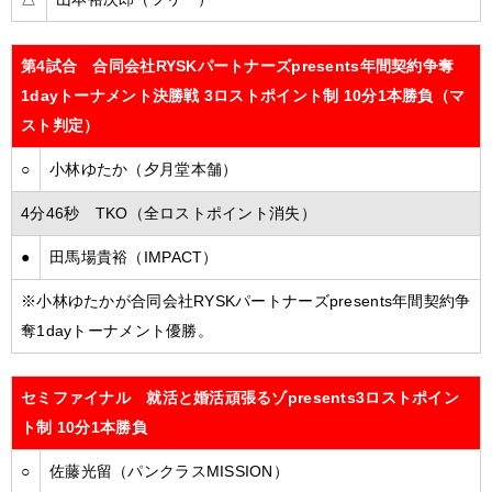
第4試合 合同会社RYSKパートナーズpresents年間契約争奪
1dayトーナメント決勝戦 3ロストポイント制 10分1本勝負（マ
スト判定）
○
小林ゆたか（夕月堂本舗）
4分46秒 TKO（全ロストポイント消失）
●
田馬場貴裕（IMPACT）
※小林ゆたかが合同会社RYSKパートナーズpresents年間契約争
奪1dayトーナメント優勝。
セミファイナル 就活と婚活頑張るゾpresents3ロストポイン
ト制 10分1本勝負
○
佐藤光留（パンクラスMISSION）