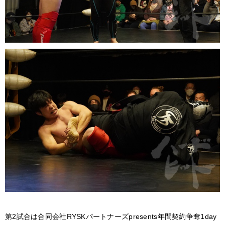
第2試合は合同会社RYSKパートナーズpresents年間契約争奪1day