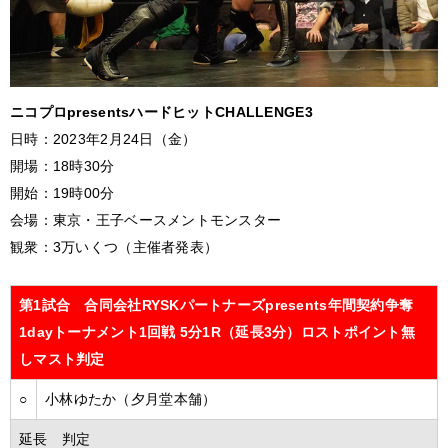
ニコプロpresentsハードヒットCHALLENGE3
日時：2023年2月24日（金）
開場：18時30分
開始：19時00分
会場：東京・王子ベースメントモンスター
観衆：3万いくつ（主催者発表）
第1試合 合同会社RYSKパートナーズpresents年間契約争奪
1dayトーナメント1回戦 5分1R（延長3分）ロストポイント無
しマスト判定
○
小林ゆたか（夕月堂本舗）
延長 判定