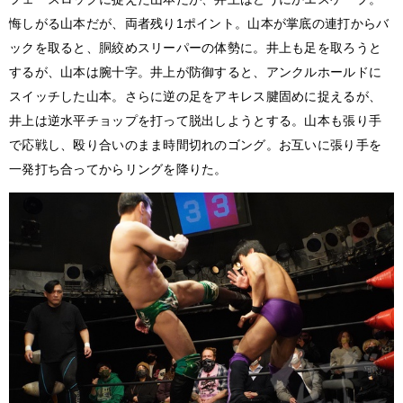
悔しがる山本だが、両者残り1ポイント。山本が掌底の連打からバ
ックを取ると、胴絞めスリーパーの体勢に。井上も足を取ろうと
するが、山本は腕十字。井上が防御すると、アンクルホールドに
スイッチした山本。さらに逆の足をアキレス腱固めに捉えるが、
井上は逆水平チョップを打って脱出しようとする。山本も張り手
で応戦し、殴り合いのまま時間切れのゴング。お互いに張り手を
一発打ち合ってからリングを降りた。