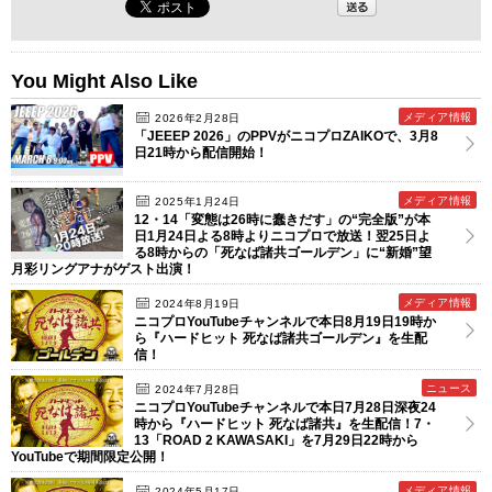
You Might Also Like
メディア情報
2026年2月28日
「JEEEP 2026」のPPVがニコプロZAIKOで、3月8
日21時から配信開始！
メディア情報
2025年1月24日
12・14「変態は26時に蠢きだす」の“完全版”が本
日1月24日よる8時よりニコプロで放送！翌25日よ
る8時からの「死なば諸共ゴールデン」に“新婚”望
月彩リングアナがゲスト出演！
メディア情報
2024年8月19日
ニコプロYouTubeチャンネルで本日8月19日19時か
ら『ハードヒット 死なば諸共ゴールデン』を生配
信！
ニュース
2024年7月28日
ニコプロYouTubeチャンネルで本日7月28日深夜24
時から『ハードヒット 死なば諸共』を生配信！7・
13「ROAD 2 KAWASAKI」を7月29日22時から
YouTubeで期間限定公開！
メディア情報
2024年5月17日