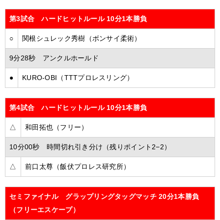
第3試合 ハードヒットルール 10分1本勝負
○
関根シュレック秀樹（ボンサイ柔術）
9分28秒 アンクルホールド
●
KURO-OBI（TTTプロレスリング）
第4試合 ハードヒットルール 10分1本勝負
△
和田拓也（フリー）
10分00秒 時間切れ引き分け（残りポイント2−2）
△
前口太尊（飯伏プロレス研究所）
セミファイナル グラップリングタッグマッチ 20分1本勝負
（フリーエスケープ）