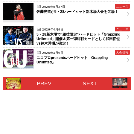
ニュース
2026年5月27日
佐藤光留が5・28ハードヒット新木場大会を欠場！
ニュース
2026年4月9日
5・28新木場で“組技限定”ハードヒット『Grappling
Unlimted』開催＆第一弾対戦カードとして和田拓也
vs鈴木秀樹が決定！
大会情報
2026年4月9日
ニコプロpresentsハードヒット「Grappling
Unlimted」
PREV
NEXT