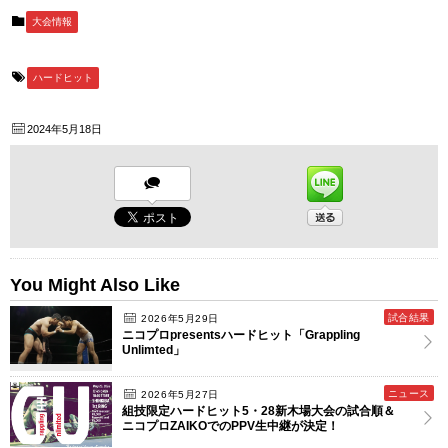
大会情報
ハードヒット
2024年5月18日
You Might Also Like
試合結果
2026年5月29日
ニコプロpresentsハードヒット「Grappling
Unlimted」
ニュース
2026年5月27日
組技限定ハードヒット5・28新木場大会の試合順＆
ニコプロZAIKOでのPPV生中継が決定！